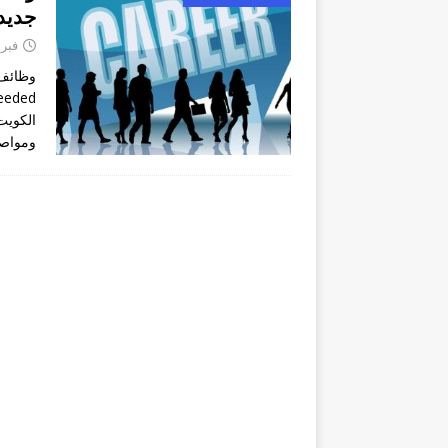
جديدة (grapher Needed
فبراير 6
ومواصل