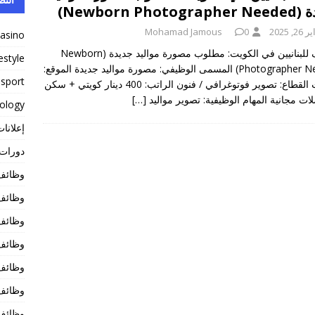
Newborn Photo)
2, 2025
0
Mohamad Jamous
casino
وظائف للبنانيين في الكويت: مطلوب مصورة مواليد جديدة (Newborn
festyle
Photographer Needed) المسمى الوظيفي: مصورة مواليد جديدة الموقع:
sport
الكويت القطاع: تصوير فوتوغرافي / فنون الراتب: 400 دينار كويتي + سكن
ات مجانية المهام الوظيفية: تصوير مواليد
[…]
ology
إعلانات
دورات ت
وظائف 
وظائف 
وظائف 
وظائف
وظائف
وظائف
وظائف