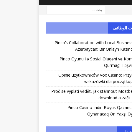
ث الوظائف
Pinco’s Collaboration with Local Busines
Azerbaycan: Bir Onlayn Kazin
Pinco Oyunu ilə Sosial Əlaqəni və K
Qurmağı Təşvi
Opinie użytkowników Vox Casino: Prz
wskazówki dla początku
Proč se vyplatí vědět, jak stáhnout Mostb
download a začít
Pinco Casino Indir: Böyük Qazan
Oynanacaq Ən Yaxşı Oy
نيفات