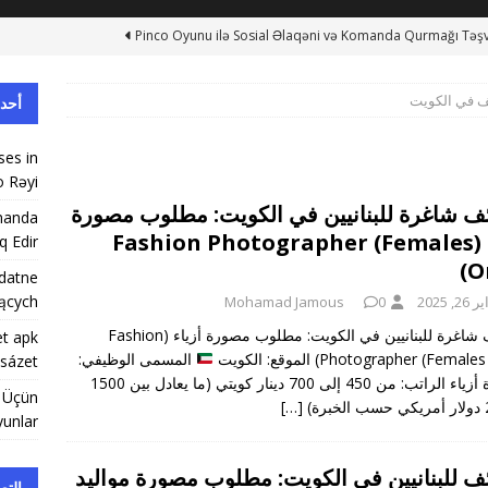
Pinco Oyunu ilə Sosial Əlaqəni və Komanda Qurmağı Təşv
 في الكويت
أحد
Opinie użytkowników Vox Casino: Przydatne wskazó
في لبنان
ses in
o Rəyi
Proč se vyplatí vědět, jak stáhnout Mostbet apk download a začí
ف شاغرة للبنانيين في الكويت: مطلوب مصورة
omanda
أزياء (Fashion Photographer (Females
q Edir
Pinco Casino Indir: Böyük Qazanc Üçün Oynanacaq Ən Yaxşı 
On
ydatne
jących
2, 2025
0
Mohamad Jamous
Pinco’s Collaboration with Local Businesses in Azerbaycan: Bir
وظائف شاغرة للبنانيين في الكويت: مطلوب مصورة أزياء (Fashion
et apk
Photographer (Fem)) الموقع: الكويت
المسمى الوظيفي:
 sázet
بنان
مصورة أزياء الراتب: من 450 إلى 700 دينار كويتي (ما يعادل بين 1500
c Üçün
[…]
unlar
ف للبنانيين في الكويت: مطلوب مصورة مواليد
التص