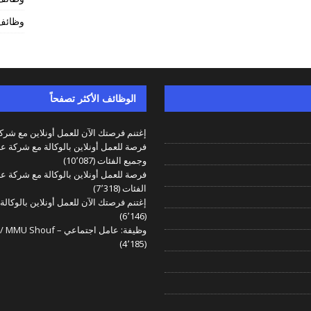
وظائف 
الوظائف الأكثر تصفحاً
إغتنم فرصتك الآن للعمل أونلاين مع شركة 
فرصة للعمل أونلاين بالوكالة مع شركة عا
وجميع الفئات
(10٬087)
فرصة للعمل أونلاين بالوكالة مع شركة عا
الفئات
(7٬318)
إغتنم فرصتك الآن للعمل أونلاين بالوكالة
(6٬146)
وظيفة: عامل اجتماعي – Social Worker / MMU Shouf للعمل مع الصليب الأحمر اللبناني
(4٬185)