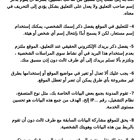
ﺇﺳﻢ ﺻﺎﺣﺐ ﺍﻟﺘﻌﻠﻴﻖ ﻭﻻ ﻳﻌﺪﻝ ﻋﻠﻰ ﺍﻟﺘﻌﻠﻴﻖ ﺑﺸﻜﻞ ﻳﺆﺩﻱ ﺇﻟﻰ ﺍﻟﺘﺤﺮﻳﻒ ﻓﻲ
ﻣﻌﻨﺎﻩ.
4- ﻟﻠﺘﻌﻠﻴﻖ ﻓﻲ الموقع ﻳﻔﻀﻞ ﺫﻛﺮ إﺳﻤﻚ ﺍﻟﺸﺨﺼﻲ، ﻳﻤﻜﻨﻚ إﺳﺘﺨﺪﺍﻡ
إﺳﻢ ﻣﺴﺘﻌﺎﺭ، ﻟﻜﻦ ﻻ ﻳﺴﻤﺢ ﺃﺑﺪًﺍ ﺑإﻧﺘﺤﺎﻝ إﺳﻢ ﺃﻱ ﺷﺨﺺ ﺃﻭ ﻫﻴﺌﺔ.
5- ﻳﻔﻀﻞ ﺫﻛﺮ ﺑﺮﻳﺪﻙ ﺍﻹﻟﻜﺘﺮﻭﻧﻲ ﺍﻟﺤﻘﻴﻘﻲ ﻋﻨﺪ ﺍﻟﺘﻌﻠﻴﻖ، الموقع ملتزم
ﺑﻌﺪﻡ إﺳﺘﺨﺪﺍﻡ ﻫﺬﺍ ﺍﻟﺒﺮﻳﺪ ﻓﻲ ﺃﻱ ﻧﺸﺎﻁ ﺳﻮﻯ ﺍﻟﻤﺮﺍﺳﻼﺕ ﺍﻟﺸﺨﺼﻴﺔ ،
ﻭنلتزم ﺑﺄﻻ نسلم ﺑﺮﻳﺪﻙ ﺇﻟﻰ ﺃﻱ ﻃﺮﻑ ﺛﺎﻟﺚ ﺩﻭﻥ ﺇﺫﻥ ﻣﺴﺒﻖ ﻣﻨﻚ.
6- ﻳﺠﺐ ﻋﻠﻴﻚ ﺃﻻ ﺗﻌﺪﻝ ﺃﻭ تغير في مواضيع الموقع أو إﺳﺘﺨﺪﺍﻣﻬﺎ ﺑﻄﺮﻕ
ﻏﻴﺮ ﻣﺸﺮﻭﻋﺔ بأي ﻃﺮﻕ ﻳﻤﻜﻦ ﺃﻥ ﺗﻀﺮ ﺃﻭ ﺗﻌﻄﻞ الموقع.
7- ﺗﻘﻮﻡ ﺍﻟﻤﺪﻭﻧﺔ ﺑﺠﻤﻊ ﺑﻌﺾ ﺍﻟﺒﻴﺎﻧﺎﺕ ﺍﻟﺨﺎﺻﺔ ﺑﻚ، ﻣﺜﻞ ﻧﻮﻉ ﺍﻟﻤﺘﺼﻔﺢ،
ﻧﻈﺎﻡ ﺍﻟﺘﺸﻐﻴﻞ، ﺭﻗﻢ …
IP
ﺇﻟﺦ، ﺍﻟﻬﺪﻑ ﻣﻦ ﺟﻤﻊ ﻫﺬﻩ ﺍﻟﺒﻴﺎﻧﺎﺕ ﻫﻮ ﺗﺤﺴﻴﻦ
ﻣﺴﺘﻮﻯ ﺍﻟﺨﺪﻣﺔ.
8- ﻳﺤﻖ للموقع ﻣﺸﺎﺭﻛﺔ ﺍﻟﺒﻴﺎﻧﺎﺕ السابقة ﻣﻊ ﻃﺮﻑ ﺛﺎﻟﺚ ﺩﻭﻥ ﺃﻥ ﺗﻘﻮﻡ
ﺑﺎﻟﺮﺑﻂ ﺑﻴﻦ ﻫﺬﻩ ﺍﻟﺒﻴﺎﻧﺎﺕ ﻭﻫﻮﻳﺘﻚ ﺍﻟﺸﺨﺼﻴﺔ.
9- لا يحق لك نقل محتوى الموقع من مواضيع إلى موقعك بدون ذكر