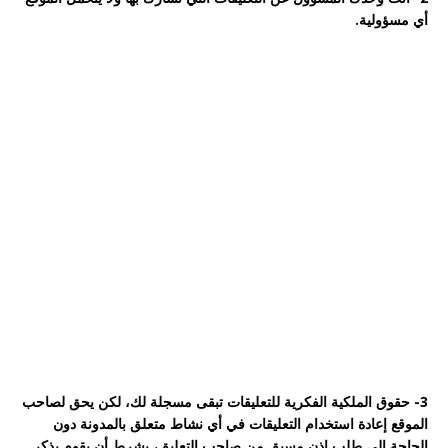
أي مسؤولية.
3- ﺣﻘﻮﻕ ﺍﻟﻤﻠﻜﻴﺔ ﺍﻟﻔﻜﺮﻳﺔ ﻟﻠﺘﻌﻠﻴﻘﺎﺕ ﺗﺒﻘﻰ ﻣﺴﺠﻠﺔ ﻟﻚ، ﻟﻜﻦ ﻳﺤﻖ ﻟﺼﺎﺣﺐ
الموقع ﺇﻋﺎﺩﺓ ﺍﺳﺘﺨﺪﺍﻡ ﺍﻟﺘﻌﻠﻴﻘﺎﺕ ﻓﻲ ﺃﻱ ﻧﺸﺎﻁ ﻣﺘﻌﻠﻖ ﺑﺎﻟﻤﺪﻭﻧﺔ ﺩﻭﻥ
ﺍﻟﺤﺎﺟﺔ ﺇﻟﻰ ﻃﻠﺐ ﺇﺫﻥ ﻣﺴﺒﻖ ﻣﻦ ﺻﺎﺣﺐ ﺍﻟﺘﻌﻠﻴﻖ، ﺑﺸﺮﻁ ﺃﻥ ﻳﻘﻮﻡ ﺑﺬﻛﺮ