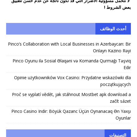
ﻻ ﻧﺘﺤﻤﻞ ﻣﺴﺆﻭﻟﻴﺔ ﺍلأﺿﺮﺍﺭ ﺍﻟﺘﻲ ﻗﺪ ﺗﻜﻮن ﻧﺎﺗﺠﺔ ﻋﻦ ﻋﺪﻡ ﺣﺴﻦ تطبيق
ﺑﻌﺾ الشرو
ط
!
أحدث الوظائف
Pinco’s Collaboration with Local Businesses in Azerbaycan: Bir
Onlayn Kazino Rəyi
Pinco Oyunu ilə Sosial Əlaqəni və Komanda Qurmağı Təşviq
Edir
Opinie użytkowników Vox Casino: Przydatne wskazówki dla
początkujących
Proč se vyplatí vědět, jak stáhnout Mostbet apk download a
začít sázet
Pinco Casino Indir: Böyük Qazanc Üçün Oynanacaq Ən Yaxşı
Oyunlar
التصنيفات