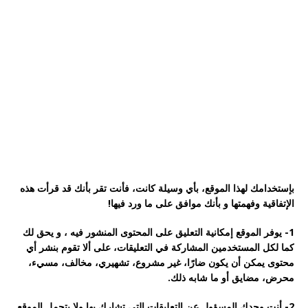
بإستخدامك ﻟﻬﺬا الموقع، ﺑﺄﻱ ﻭﺳﻴﻠﺔ ﻛﺎﻧﺖ، ﻓﺄﻧﺖ ﺗﻘﺮ ﺑﺄﻧﻚ ﻗﺪ ﻗﺮﺃﺕ ﻫﺬﻩ
ﺍلإﺗﻔﺎﻗﻴﺔ ﻭﻓﻬﻤﺘﻬﺎ ﻭ ﺑﺄﻧﻚ ﻣﻮﺍﻓﻖ ﻋﻠﻰ ﻣﺎ ﻭﺭﺩ ﻓﻴﻬﺎ!
1- يوفر ﺍﻟﻤوقع ﺇﻣﻜﺎﻧﻴﺔ ﺍﻟﺘﻌﻠﻴﻖ ﻋﻠﻰ ﺍﻟﻤﺤﺘﻮﻯ ﺍﻟﻤﻨﺸﻮﺭ فيه ، و ﻳﺤﻖ ﻟﻚ
ﻛﻤﺎ ﻟﻜﻞ ﺍﻟﻤﺴﺘﺨﺪﻣﻴﻦ ﺍﻟﻤﺸﺎﺭﻛﺔ ﻓﻲ التعليقات، ﻋﻠﻰ ﺃﻻ ﺗﻘﻮﻡ ﺑﻨﺸﺮ ﺃﻱ
ﻣﺤﺘﻮﻯ ﻳﻤﻜﻦ ﺃﻥ ﻳﻜﻮﻥ ﺿﺎﺭًﺍ، ﻏﻴﺮ ﻣﺸﺮﻭﻉ، ﺗﺸﻬﻴﺮﻱ، ﻣﺨﺎﻟﻒ، ﻣﺴﻲﺀ،
ﻣﺤﺮﺽ، ﻣﻀﺎﻳﻖ ﺃﻭ ﻣﺎ ﺷﺎﺑﻪ ﺫﻟﻚ.
2- ﺃﻧﺖ ﻭﺣﺪﻙ ﺍﻟﻤﺴﺆﻭﻝ ﻋﻦ ﺍﻟﺘﻌﻠﻴﻘﺎﺕ ﺍﻟﺘﻲ ﺗﺸﺎﺭﻙ ﺑﻬﺎ ولا يتحمل الموقع