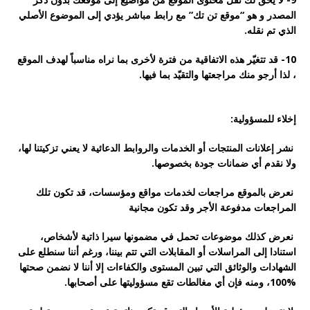
المصدر و هو “موقع تن تك” مع رابط مباشر يؤدي إلى الموضوع الأصلي
الذي تم نقله.
10- ﻗﺪ ﺗﺘﻐﻴّﺮ ﻫﺬﻩ ﺍﻻﺗﻔﺎﻗﻴﺔ ﻣﻦ ﻓﺘﺮﺓ ﻷﺧﺮﻯ ﺑﻤﺎ نراﻩ ﻣﻨﺎﺳﺒﺎً ﻟﻬﺪﻑ الموقع
، ﻟﺬﺍ ﺃﺭﺟﻮ ﻣﻨﻚ ﻣﺮﺍﺟﻌﺘﻬﺎ ﻭﺍﻟﺘﻘﻴّﺪ ﺑﻤﺎ ﻓﻴﻬﺎ.
ﺇﺧﻼﺀ للمسؤولية:
ﻧﺸﺮ ﺇﻋﻼﻧﺎﺕ ﺍﻟﻤﻨﺘﺠﺎﺕ ﺃﻭ ﺍﻟﺨﺪﻣﺎت ﻭﺍﻟﺮﻭﺍﺑﻂ ﺍﻟﺪﻋﺎﺋﻴﺔ ﻻ ﻳﻌﻨﻲ تزكيتنا ﻟﻬﺎ،
ﻭﻻ نقدم ﺃﻱ ﺿﻤﺎﻧﺎﺕ ﺟﻮﺩﺓ ﺑﺨﺼﻮﺻﻬﺎ.
نعرض بالموقع ﻣﺮﺍﺟﻌﺎﺕ ﻟﺨﺪﻣﺎﺕ ﻣﻮﺍﻗﻊ ﻭﻣﺆﺳﺴﺎﺕ، ﻗﺪ ﺗﻜﻮﻥ ﺗﻠﻚ
ﺍﻟﻤﺮﺍﺟﻌﺎﺕ ﻣﺪﻓﻮﻋﺔ ﺍﻷﺟﺮ ﻭﻗﺪ ﺗﻜﻮﻥ ﻣﺠﺎﻧﻴﺔ
نعرض ﻛﺬﻟﻚ موضوعات ﺗﺤﻤﻞ ﻓﻲ ﻣﻀﻤﻮﻧﻬﺎ ﺳﻴﺮﺍ ﺫﺍﺗﻴﺔ ﻷﺷﺨﺎﺹ،
استنادا ﺇﻟﻰ ﺍﻟﻤﺮﺍﺳﻼﺕ ﺃﻭ ﺍﻟﻤﻘﺎﺑﻼﺕ ﺍﻟﺘﻲ ﺗﺘﻢ ﺑﻴﻨﻨﺎ، ﻭﺭﻏﻢ أننا سنطلع ﻋﻠﻰ
ﺍﻟﺸﻬﺎﺩﺍﺕ ﻭﺍﻟﻮﺛﺎﺋﻖ ﺍﻟﺘﻲ ﺗﺒﻴﻦ ﺍﻟﻤﺴﺘﻮﻯ ﻭﺍﻟﻜﻔﺎﺀﺍﺕ ﺇﻻ أننا ﻻ نضمن ﺻﺤﺘﻬﺎ
%100، ﻭﻣﻨﻪ ﻓﺈﻥ ﺃﻱ ﻣﻐﺎﻟﻄﺎﺕ ﺗﻘﻊ مسؤوليتها على ﺃﺻﺤﺎﺑﻬﺎ.