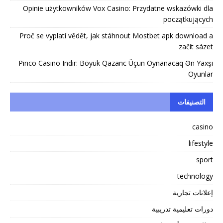
Opinie użytkowników Vox Casino: Przydatne wskazówki dla
początkujących
Proč se vyplatí vědět, jak stáhnout Mostbet apk download a
začít sázet
Pinco Casino Indir: Böyük Qazanc Üçün Oynanacaq Ən Yaxşı
Oyunlar
التصنيفات
casino
lifestyle
sport
technology
إعلانات تجارية
دورات تعليمية تدريبية