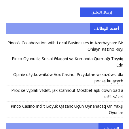
أحدث الوظائف
Pinco’s Collaboration with Local Businesses in Azerbaycan: Bir
Onlayn Kazino Rəyi
Pinco Oyunu ilə Sosial Əlaqəni və Komanda Qurmağı Təşviq
Edir
Opinie użytkowników Vox Casino: Przydatne wskazówki dla
początkujących
Proč se vyplatí vědět, jak stáhnout Mostbet apk download a
začít sázet
Pinco Casino Indir: Böyük Qazanc Üçün Oynanacaq Ən Yaxşı
Oyunlar
التصنيفات