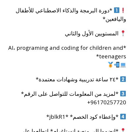
*دورة البرمجة والذكاء الاصطناعي للأطفال
واليافعين*
المستويين الأول والثاني
*AI، programing and coding for children and
teenagers*
*٢٤ ساعة تدريبية وشهادات معتمدة*
*لمزيد من المعلومات للتواصل على الرقم*
96170257720+
*وإعطاء كود الخصم* *jblkR1*
*انضموا إلى منصة انستاغرام* لتطلعوا على