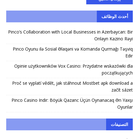
أحدث الوظائف
Pinco’s Collaboration with Local Businesses in Azerbaycan: Bir
Onlayn Kazino Rəyi
Pinco Oyunu ilə Sosial Əlaqəni və Komanda Qurmağı Təşviq
Edir
Opinie użytkowników Vox Casino: Przydatne wskazówki dla
początkujących
Proč se vyplatí vědět, jak stáhnout Mostbet apk download a
začít sázet
Pinco Casino Indir: Böyük Qazanc Üçün Oynanacaq Ən Yaxşı
Oyunlar
التصنيفات