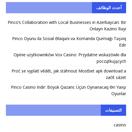
أحدث الوظائف
Pinco’s Collaboration with Local Businesses in Azerbaycan: Bir
Onlayn Kazino Rəyi
Pinco Oyunu ilə Sosial Əlaqəni və Komanda Qurmağı Təşviq
Edir
Opinie użytkowników Vox Casino: Przydatne wskazówki dla
początkujących
Proč se vyplatí vědět, jak stáhnout Mostbet apk download a
začít sázet
Pinco Casino Indir: Böyük Qazanc Üçün Oynanacaq Ən Yaxşı
Oyunlar
التصنيفات
casino