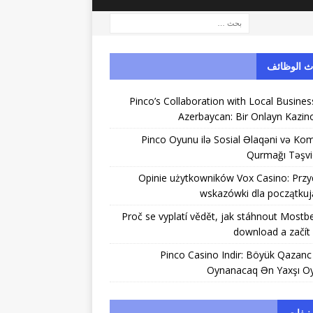
ث الوظائف
Pinco’s Collaboration with Local Busines
Azerbaycan: Bir Onlayn Kazin
Pinco Oyunu ilə Sosial Əlaqəni və K
Qurmağı Təşvi
Opinie użytkowników Vox Casino: Prz
wskazówki dla początku
Proč se vyplatí vědět, jak stáhnout Mostb
download a začít
Pinco Casino Indir: Böyük Qazan
Oynanacaq Ən Yaxşı Oy
نيفات