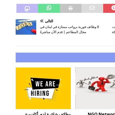
التالي
ت
8 وظائف فورية برواتب ممتازة في لبنان في
شركة
مجال المطاعم | قدم الآن مباشرةً
يفة: NGO Network
وظائف شاغرة لدى أكاديمية