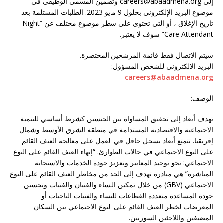
إلى careers@abaadmena.org وتضمين المسمى الوظيفي في
موضوع البريد الإلكتروني بحلول 9 مايو 2023. الطلبات المستلمة بعد
تاريخ الإغلاق ، أو التي تحتوي على سطر موضوع مختلف عن “Night
Care Attendant” سوف لا يعتبر.
سيتم الاتصال فقط قائمة المرشحين المختصرة.
البريد الالكتروني للشخص المسؤول:
careers@abaadmena.org
الوصف:
تهدف أبعاد إلى تحقيق المساواة بين الجنسين كشرط أساسي للتنمية
الاجتماعية والاقتصادية المستدامة في منطقة الشرق الأوسط وشمال
إفريقيا. تتمتع أبعاد بسجل حافل في العمل على معالجة العنف القائم
على النوع الاجتماعي في حالات الطوارئ. “إنهاء العنف القائم على النوع
الاجتماعي: نحو توحيد المعايير وتعزيز جودة الخدمات والاستجابة
المباشرة” هي مبادرة تهدف إلى الحد من مخاطر العنف القائم على النوع
الاجتماعي (GBV) من خلال تمكين النساء والفتيان والفتيات وتحسين
جودة المساعدة متعددة القطاعات للنساء والفتيات الناجيات أو
المعرضات لخطر العنف القائم على النوع الاجتماعي بين السكان
المضيفين واللاجئين السوريين.