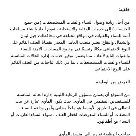
خلفية:
من أجل زيادة وصول النساء والفتيات المستضعفات (من جميع
الجنسيات) إلى خدمات الوقاية والاستجابة ، تقوم أبعاد بإنشاء مساحات
آمنة للنساء والفتيات في مواقع مختلفة في محافظات جبل لبنان
والشمال والبقاع. يعتبر منصب العامل المعني بقضايا العنف القائم على
النوع الاجتماعي مكانًا رئيسيًا في برنامج المساحات الآمنة للنساء
والفتيات التابع لأبعاد ، مما يضمن توفير خدمات إدارة الحالات المناسبة
للنساء والفتيات المستضعفات ، بما في ذلك الناجيات من العنف القائم
على النوع الاجتماعي.
الغرض من الوظيفة
من المتوقع أن يضمن مسؤول الرعاية الليلية إدارة الحالة المناسبة
للمستفيدين المقيمين في المأوى. حيث يكون المأوى عبارة عن بيت
انتقالي في الطريق الأوسط هو ملجأ مجاني وآمن وداعم للنساء
المعنفات أو للنساء المعرضات لخطر العنف ، سواء النساء العازبات أو
النساء مع أطفالهن.
صاحب الوظيفة تقارير إلى: منسق المأوى