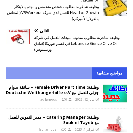
وظيفة شاغرة: مطلوب شخص متحمس و مهتم بالابتكار –
Head of Growth للعمل لدى شركة VRWorkout (المعاش
بالدولار الأميركي)
التالي
وظيفة شاغرة: مطلوب مندوب مبيعات للعمل في شركة
Lebanese Genco Olive Oil في قسم هوريكا (فنادق
وريستوس)
مواضيع مشابهة
وظيفة: Female Driver Part time – سائقة بدوام
جزئي للعمل مع Deutsche Welthungerhilfe e.V
يناير 12, 2023
0
Jad Jamous
وظيفة: Catering Manager – مدير التموين للعمل
مع Souk el Tayeb
فبراير 1, 2023
0
Jad Jamous