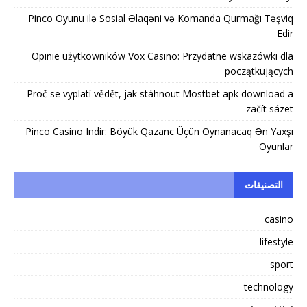
Pinco Oyunu ilə Sosial Əlaqəni və Komanda Qurmağı Təşviq
Edir
Opinie użytkowników Vox Casino: Przydatne wskazówki dla
początkujących
Proč se vyplatí vědět, jak stáhnout Mostbet apk download a
začít sázet
Pinco Casino Indir: Böyük Qazanc Üçün Oynanacaq Ən Yaxşı
Oyunlar
التصنيفات
casino
lifestyle
sport
technology